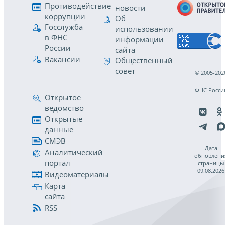
Противодействие
новости
коррупции
Об
Госслужба
использовании
в ФНС
информации
России
сайта
Вакансии
Общественный
совет
© 2005-202
ФНС Росси
Открытое
ведомство
Открытые
данные
СМЭВ
Дата
Аналитический
обновлени
портал
страницы
09.08.2026
Видеоматериалы
Карта
сайта
RSS