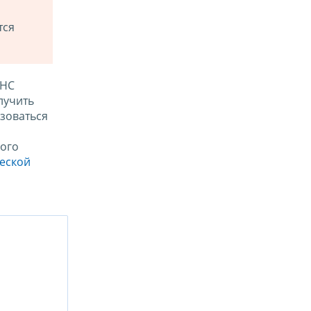
тся
ФНС
лучить
зоваться
ого
ческой