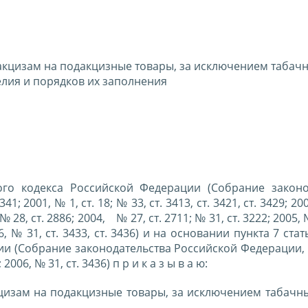
акцизам на подакцизные товары, за исключением табач
елия и порядков их заполнения
ого кодекса Российской Федерации (Собрание законо
; 2001, № 1, ст. 18; № 33, ст. 3413, ст. 3421, ст. 3429; 200
; № 28, ст. 2886; 2004, № 27, ст. 2711; № 31, ст. 3222; 2005, 
006, № 31, ст. 3433, ст. 3436) и на основании пункта 7 ста
и (Собрание законодательства Российской Федерации, 
2006, № 31, ст. 3436) п р и к а з ы в а ю:
цизам на подакцизные товары, за исключением табачны