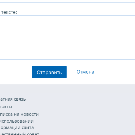
тексте:
Отмена
Отправить
атная связь
такты
писка на новости
использовании
ормации сайта
ественный совет