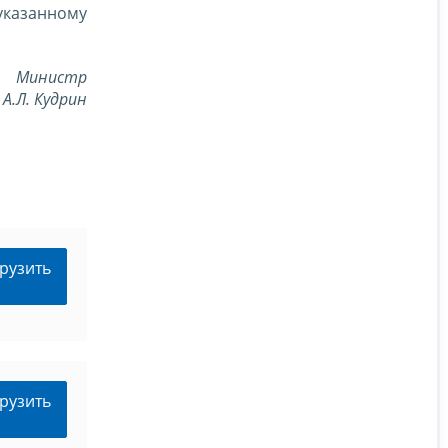
 указанному
Министр
А.Л. Кудрин
рузить
рузить