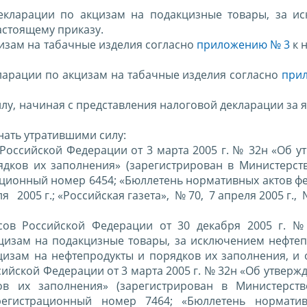
декларации по акцизам на подакцизные товары, за и
астоящему приказу.
цизам на табачные изделия согласно
приложению № 3
к 
ларации по акцизам на табачные изделия согласно
при
силу, начиная с представления налоговой декларации за 
нать утратившими силу:
 Российской Федерации от 3 марта 2005 г. № 32н «Об 
дков их заполнения» (зарегистрирован в Министерст
рационный номер 6454; «Бюллетень нормативных актов 
 2005 г.; «Российская газета», № 70, 7 апреля 2005 г., 
сов Российской Федерации от 30 декабря 2005 г. 
цизам на подакцизные товары, за исключением нефтеп
цизам на нефтепродукты и порядков их заполнения, и 
ийской Федерации от 3 марта 2005 г. № 32н «Об утвер
в их заполнения» (зарегистрирован в Министерст
регистрационный номер 7464; «Бюллетень норматив