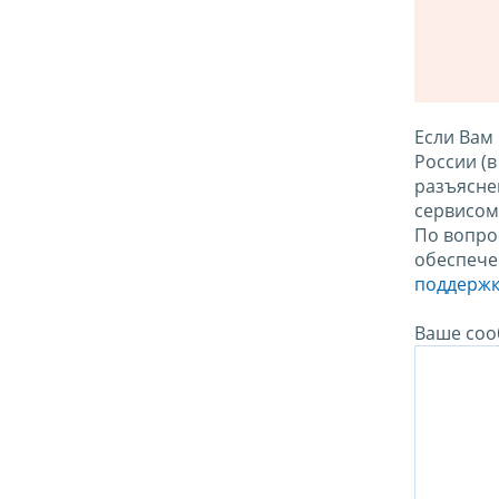
Если Вам
России (
разъясне
сервисо
По вопро
обеспече
поддержк
Ваше соо