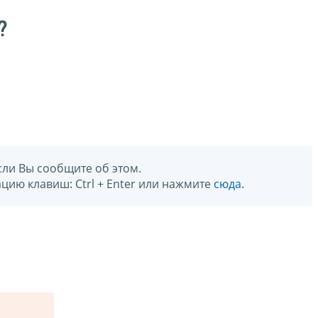
?
сли Вы сообщите об этом.
цию клавиш: Ctrl + Enter или нажмите
сюда
.