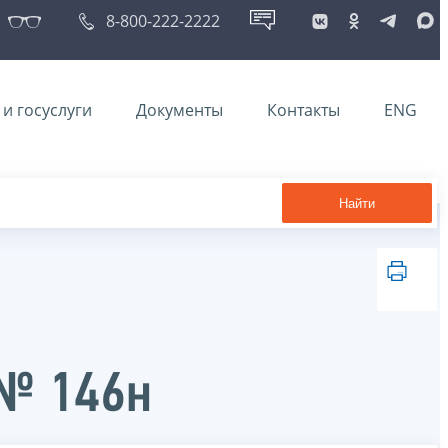
8-800-222-2222
и госуслуги
Документы
Контакты
ENG
Найти
 № 146н