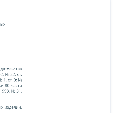
ных
дательства
2, № 22, ст.
№ 1, ст. 9; №
тьи 80 части
1998, № 31,
х изделий,