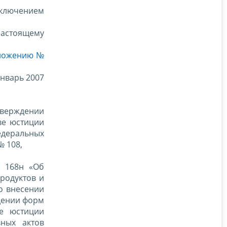
сключением
настоящему
ложению №
январь 2007
утверждении
ве юстиции
федеральных
№ 108,
№ 168н «Об
родуктов и
о внесении
ждении форм
ве юстиции
ных актов