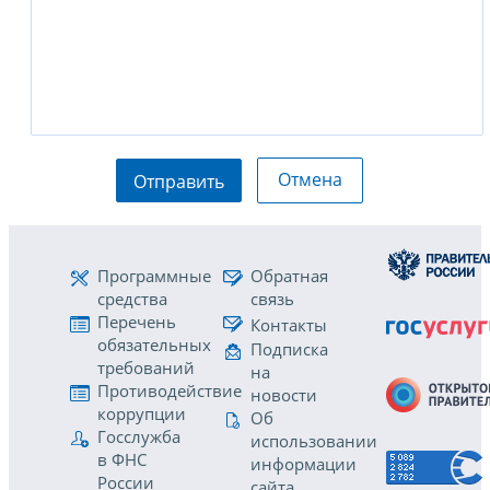
Отмена
Отправить
Программные
Обратная
средства
связь
Перечень
Контакты
обязательных
Подписка
требований
на
Противодействие
новости
коррупции
Об
Госслужба
использовании
в ФНС
информации
России
сайта