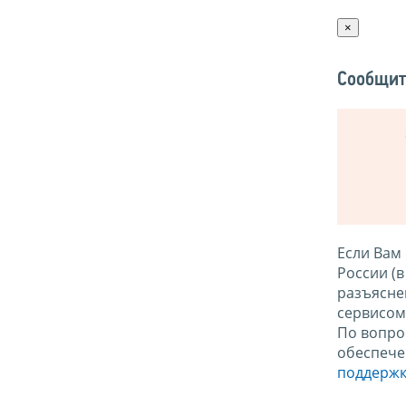
×
Сообщит
Если Вам
России (
разъясне
сервисо
По вопро
обеспече
поддержк