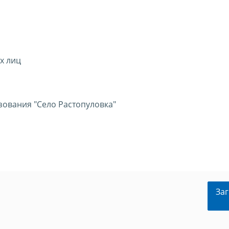
х лиц
ования "Село Растопуловка"
Заг