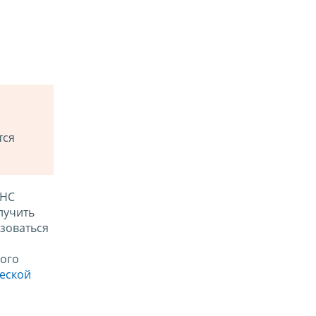
тся
ФНС
лучить
зоваться
ого
ческой