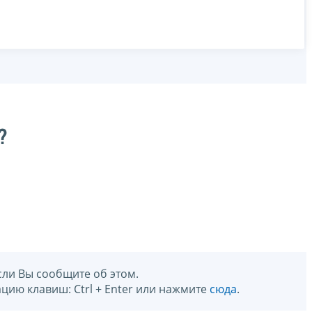
?
сли Вы сообщите об этом.
цию клавиш: Ctrl + Enter или нажмите
сюда
.