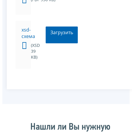
xsd-
Загрузить
схема
(XSD
39
KB)
Нашли ли Вы нужную