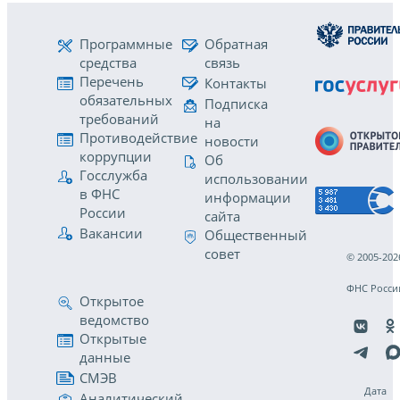
Программные
Обратная
средства
связь
Перечень
Контакты
обязательных
Подписка
требований
на
Противодействие
новости
коррупции
Об
Госслужба
использовании
в ФНС
информации
России
сайта
Вакансии
Общественный
совет
© 2005-202
ФНС Росси
Открытое
ведомство
Открытые
данные
СМЭВ
Дата
Аналитический