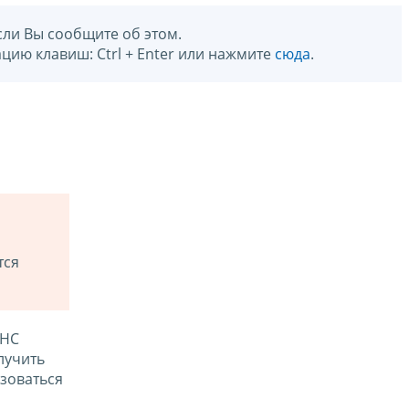
сли Вы сообщите об этом.
цию клавиш: Ctrl + Enter или нажмите
сюда
.
тся
ФНС
лучить
зоваться