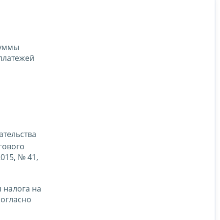
суммы
платежей
ательства
гового
015, № 41,
 налога на
согласно