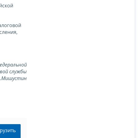
йской
алоговой
сления,
едеральной
вой службы
В.Мишустин
рузить