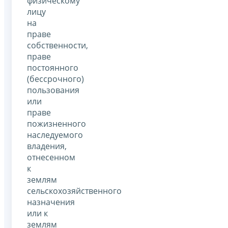
физическому
лицу
на
праве
собственности,
праве
постоянного
(бессрочного)
пользования
или
праве
пожизненного
наследуемого
владения,
отнесенном
к
землям
сельскохозяйственного
назначения
или к
землям