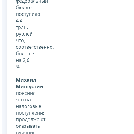
федеральный
бюджет
поступило
4,4
трлн.
рублей,
что,
соответственно,
больше
на 2,6
%.
Михаил
Мишустин
пояснил,
что на
налоговые
поступления
продолжают
оказывать
влияние