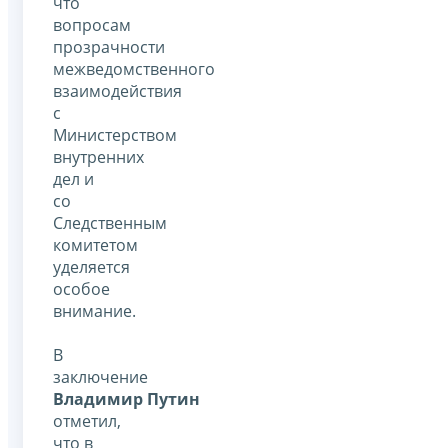
что
вопросам
прозрачности
межведомственного
взаимодействия
с
Министерством
внутренних
дел и
со
Следственным
комитетом
уделяется
особое
внимание.
В
заключение
Владимир Путин
отметил,
что в