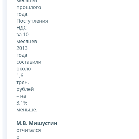
месяцев
прошлого
года.
Поступления
НДС
за 10
месяцев
2013
года
составили
около
1,6
трлн.
рублей
– на
3,1%
меньше.
М.В. Мишустин
отчитался
о