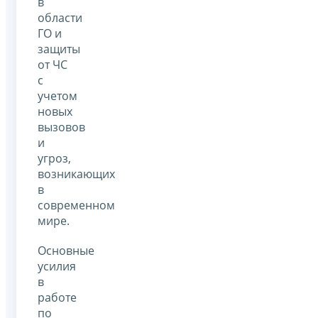
в
области
ГО и
защиты
от ЧС
с
учетом
новых
вызовов
и
угроз,
возникающих
в
современном
мире.
Основные
усилия
в
работе
по