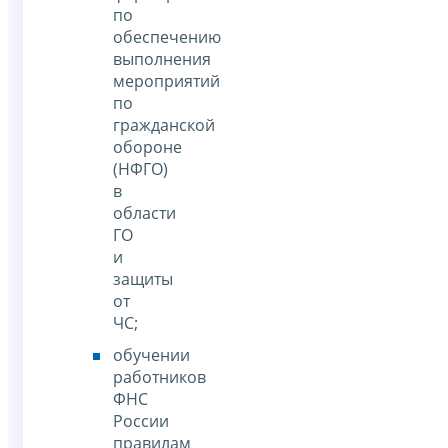
по
обеспечению
выполнения
мероприятий
по
гражданской
обороне
(НФГО)
в
области
ГО
и
защиты
от
ЧС;
обучении
работников
ФНС
России
правилам