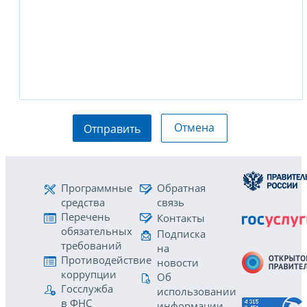
Отмена
Отправить
Программные
Обратная
средства
связь
Перечень
Контакты
обязательных
Подписка
требований
на
Противодействие
новости
коррупции
Об
Госслужба
использовании
в ФНС
информации