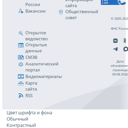
России
сайта
Вакансии
Общественный
совет
© 2005-202
ФНС Росси
Открытое
ведомство
Открытые
данные
СМЭВ
Дата
Аналитический
обновлени
портал
страницы
09.08.2026
Видеоматериалы
Карта
сайта
RSS
Цвет шрифта и фона
Обычный
Контрастный