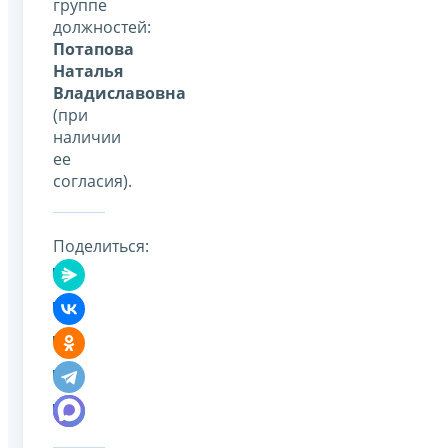
группе
должностей:
Пота
пова
Наталья
Владиславовна
(при
наличии
ее
согласия).
Поделиться: