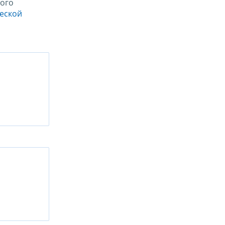
ого
ческой