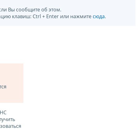
сли Вы сообщите об этом.
цию клавиш: Ctrl + Enter или нажмите
сюда
.
тся
ФНС
лучить
зоваться