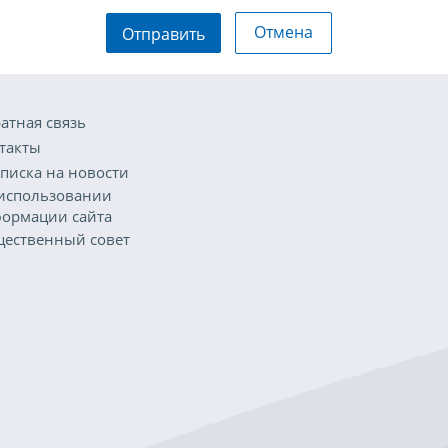
Отмена
Отправить
атная связь
такты
писка на новости
использовании
ормации сайта
ественный совет