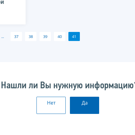
ой
...
37
38
39
40
41
Нашли ли Вы нужную информацию
Нет
Да