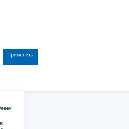
Применить
ение
в