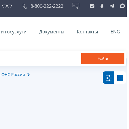
8-800-222-2222
и госуслуги
Документы
Контакты
ENG
Найти
в ФНС России