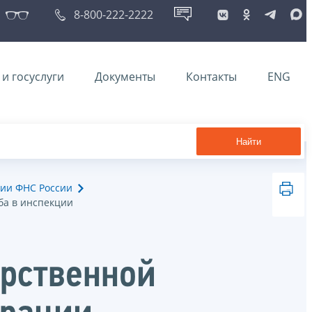
8-800-222-2222
и госуслуги
Документы
Контакты
ENG
Найти
ии ФНС России
ба в инспекции
арственной