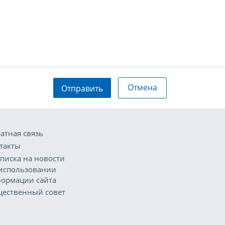
Отмена
Отправить
атная связь
такты
писка на новости
использовании
ормации сайта
ественный совет