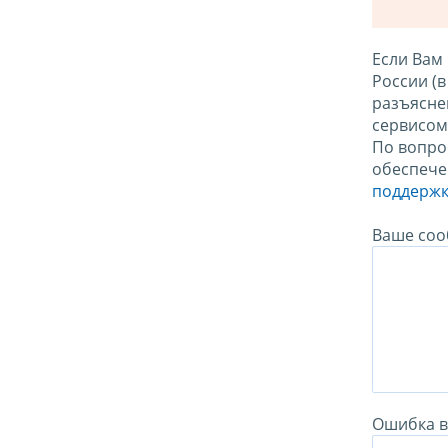
Если Вам
России (
разъясне
сервисо
По вопро
обеспече
поддержк
Ваше соо
Ошибка в 