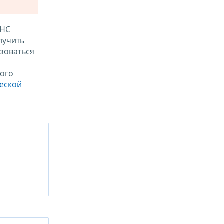
ФНС
лучить
зоваться
ого
ческой