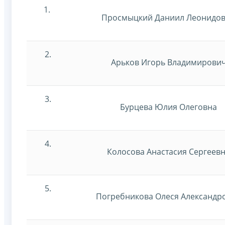
1.
Просмыцкий Даниил Леонидо
2.
Арьков Игорь Владимирови
3.
Бурцева Юлия Олеговна
4.
Колосова Анастасия Сергеев
5.
Погребникова Олеся Александр