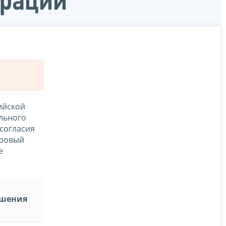
ерации
ийской
ального
с согласия
дровый
е
ешения