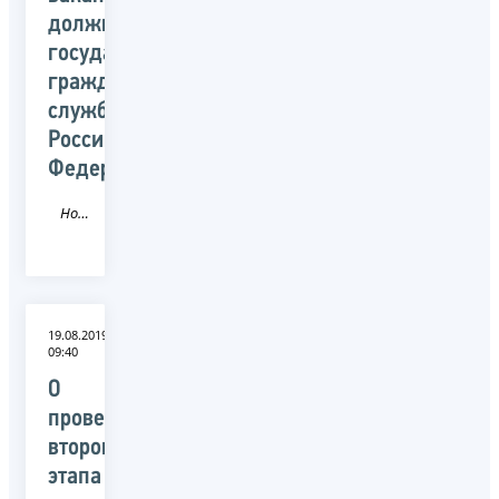
должностей
государственной
гражданской
службы
Российской
Федерации
Новость
19.08.2019
09:40
О
проведении
второго
этапа