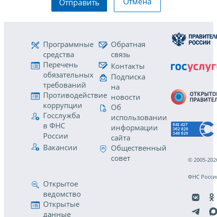
Отмена
Отправить
Программные
Обратная
средства
связь
Перечень
Контакты
обязательных
Подписка
требований
на
Противодействие
новости
коррупции
Об
Госслужба
использовании
в ФНС
информации
России
сайта
Вакансии
Общественный
совет
© 2005-202
ФНС Росси
Открытое
ведомство
Открытые
данные