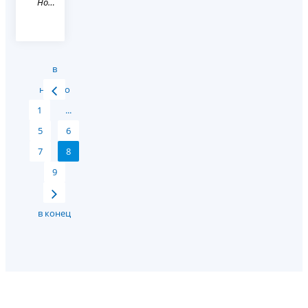
Новость
в
начало
1
...
5
6
7
8
9
в конец