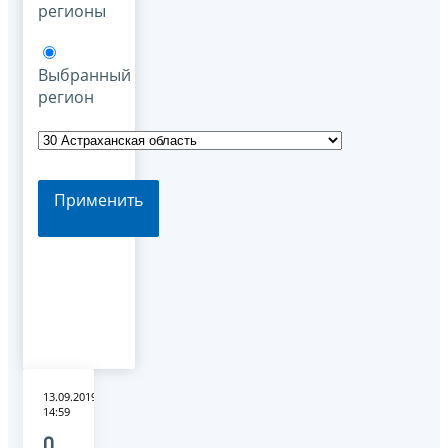
регионы
Выбранный
регион
Применить
13.09.2019
14:59
О