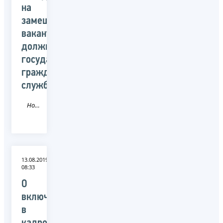
на
замещение
вакантных
должностей
государственной
гражданской
службы
Новость
13.08.2019
08:33
О
включении
в