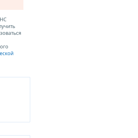
ФНС
лучить
зоваться
ого
ческой