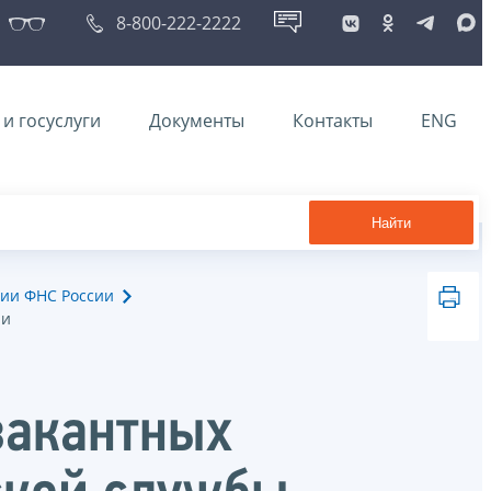
8-800-222-2222
и госуслуги
Документы
Контакты
ENG
Найти
ии ФНС России
ии
вакантных