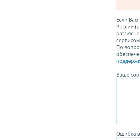
Если Вам
России (
разъясне
сервисо
По вопро
обеспече
поддержк
Ваше соо
Ошибка в 