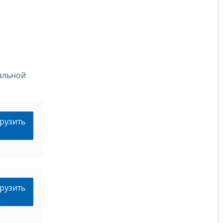
ральной
рузить
рузить