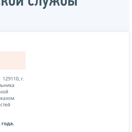
ской службы
129110, г.
альника
ьной
иказом
остей
 года.