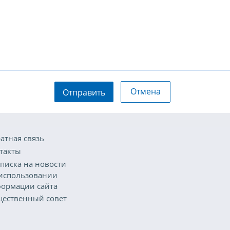
Отмена
Отправить
атная связь
такты
писка на новости
использовании
ормации сайта
ественный совет