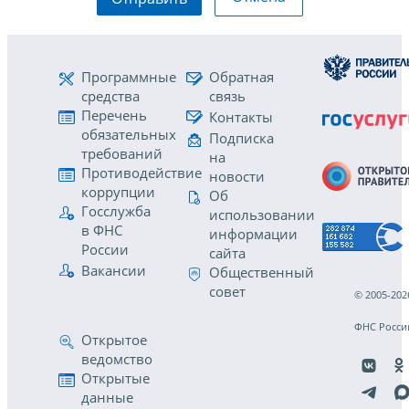
Программные
Обратная
средства
связь
Перечень
Контакты
обязательных
Подписка
требований
на
Противодействие
новости
коррупции
Об
Госслужба
использовании
в ФНС
информации
России
сайта
Вакансии
Общественный
совет
© 2005-202
ФНС Росси
Открытое
ведомство
Открытые
данные