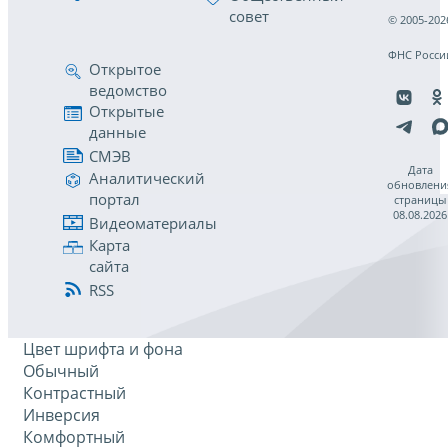
совет
© 2005-202
ФНС Росси
Открытое
ведомство
Открытые
данные
СМЭВ
Дата
Аналитический
обновлени
портал
страницы
08.08.2026
Видеоматериалы
Карта
сайта
RSS
Цвет шрифта и фона
Обычный
Контрастный
Инверсия
Комфортный