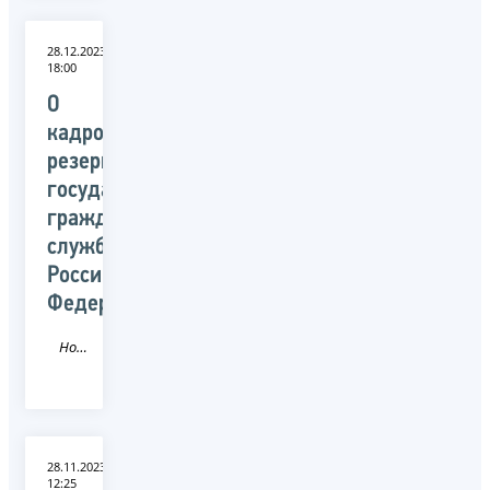
28.12.2023
18:00
О
кадровом
резерве
государственной
гражданской
службы
Российской
Федерации
Новость
28.11.2023
12:25