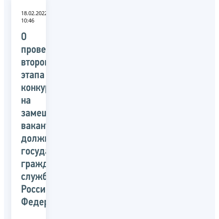
18.02.2022
10:46
О
проведении
второго
этапа
конкурса
на
замещение
вакантных
должностей
государственной
гражданской
службы
Российской
Федерации