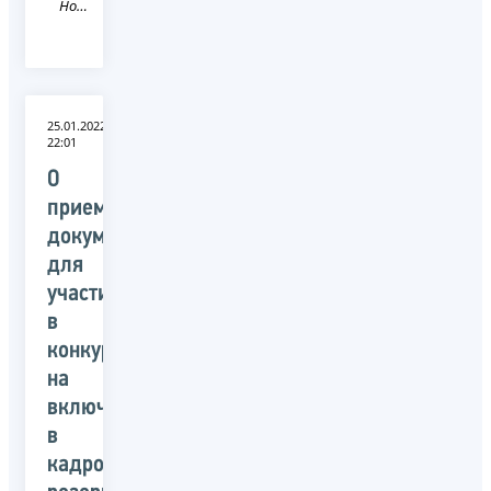
Новость
25.01.2022
22:01
О
приеме
документов
для
участия
в
конкурсе
на
включение
в
кадровый