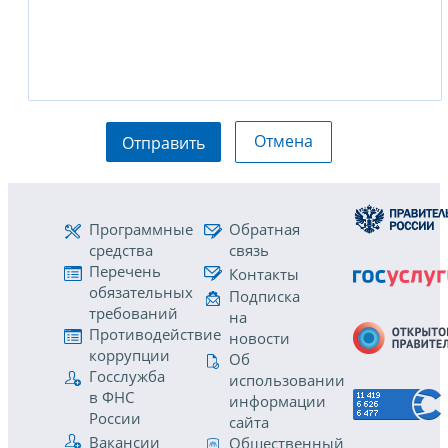
Отмена
Отправить
Программные
Обратная
средства
связь
Перечень
Контакты
обязательных
Подписка
требований
на
Противодействие
новости
коррупции
Об
Госслужба
использовании
в ФНС
информации
России
сайта
Вакансии
Общественный