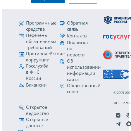
Программные
Обратная
средства
связь
Перечень
Контакты
обязательных
Подписка
требований
на
Противодействие
новости
коррупции
Об
Госслужба
использовании
в ФНС
информации
России
сайта
Вакансии
Общественный
совет
© 2005-202
ФНС Росси
Открытое
ведомство
Открытые
данные