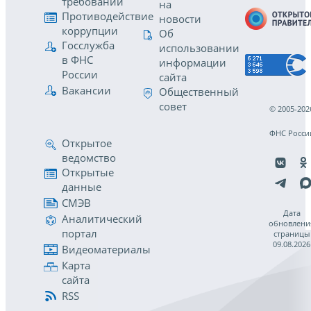
требований
на
Противодействие
новости
коррупции
Об
Госслужба
использовании
в ФНС
информации
России
сайта
Вакансии
Общественный
совет
© 2005-202
ФНС Росси
Открытое
ведомство
Открытые
данные
СМЭВ
Дата
Аналитический
обновлени
портал
страницы
09.08.2026
Видеоматериалы
Карта
сайта
RSS