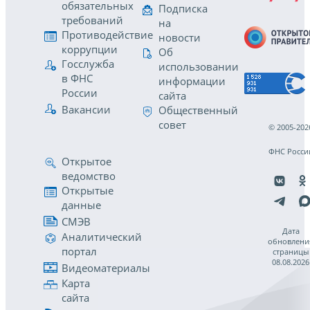
обязательных
Подписка
требований
на
Противодействие
новости
коррупции
Об
Госслужба
использовании
в ФНС
информации
России
сайта
Вакансии
Общественный
совет
© 2005-202
ФНС Росси
Открытое
ведомство
Открытые
данные
СМЭВ
Дата
Аналитический
обновлени
портал
страницы
08.08.2026
Видеоматериалы
Карта
сайта