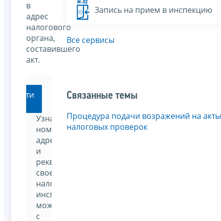
в
Запись на прием в инспекцию
адрес
налогового
органа,
Все сервисы
составившего
акт.
Перейти
Связанные темы
Процедура подачи возражений на акты
Узнать
налоговых проверок
номер,
адрес
и
реквизиты
своей
налоговой
инспекции
можно
с