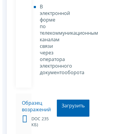
В
электронной
форме
по
телекоммуникационным
каналам
связи
через
оператора
электронного
документооборота
Образец
Загрузить
возражений
DOC 235
КБ)