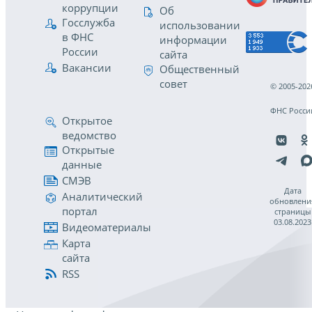
коррупции
Об
Госслужба
использовании
в ФНС
информации
России
сайта
Вакансии
Общественный
совет
© 2005-202
ФНС Росси
Открытое
ведомство
Открытые
данные
СМЭВ
Дата
Аналитический
обновлени
портал
страницы
03.08.2023
Видеоматериалы
Карта
сайта
RSS