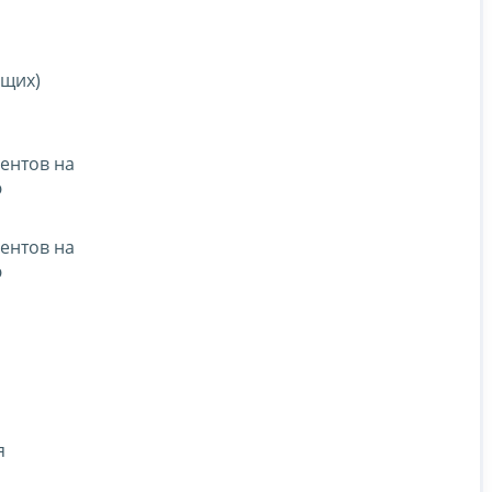
ющих)
ентов на
ю
ентов на
ю
я