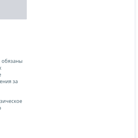
, обязаны
х
е
ения за
изическое
о