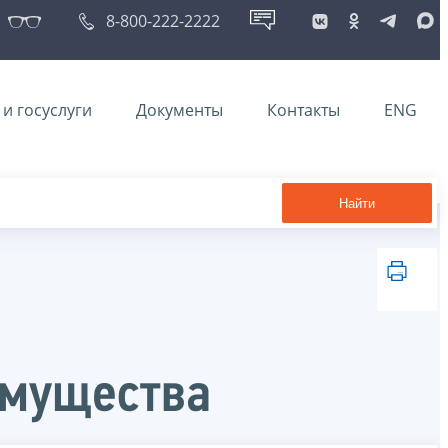
8-800-222-2222
и госуслуги
Документы
Контакты
ENG
Найти
имущества