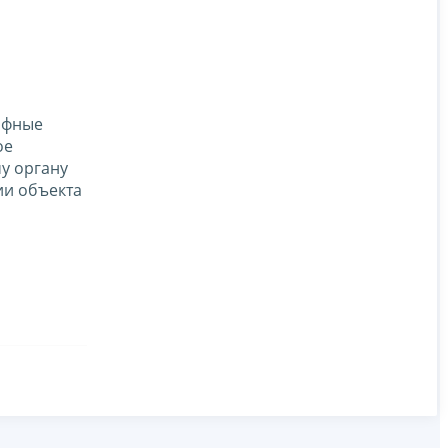
афные
ое
у органу
ии объекта