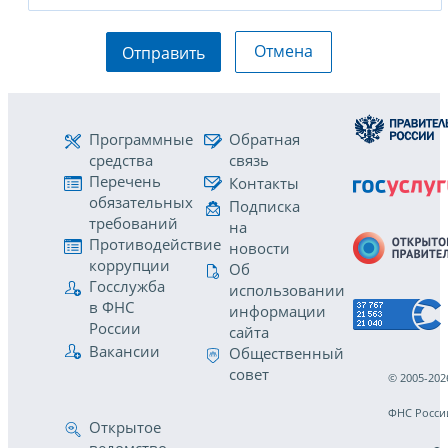
Отмена
Отправить
Программные
Обратная
средства
связь
Перечень
Контакты
обязательных
Подписка
требований
на
Противодействие
новости
коррупции
Об
Госслужба
использовании
в ФНС
информации
России
сайта
Вакансии
Общественный
совет
© 2005-202
ФНС Росси
Открытое