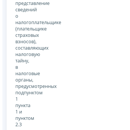
представление
сведений
о
налогоплательщике
(плательщике
страховых
взносов),
составляющих
налоговую
тайну,
в
налоговые
органы,
предусмотренных
подпунктом
1
пункта
1 и
пунктом
2.3