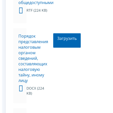
общедоступными
RTF (224 KB)
Порядок
Загрузить
представления
налоговым
органом
сведений,
составляющих
налоговую
тайну, иному
лицу
DOCX (224
KB)