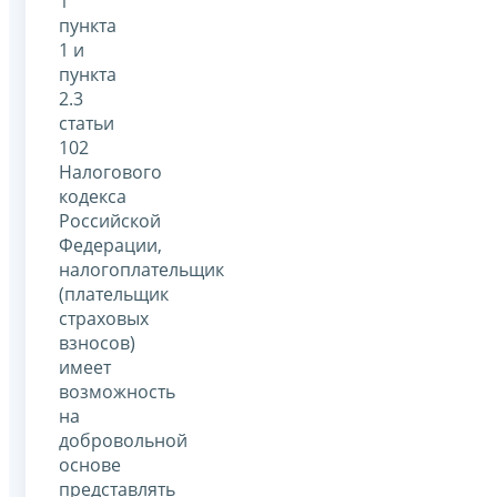
1
пункта
1 и
пункта
2.3
статьи
102
Налогового
кодекса
Российской
Федерации,
налогоплательщик
(плательщик
страховых
взносов)
имеет
возможность
на
добровольной
основе
представлять