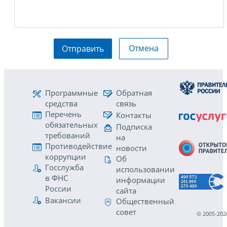
Отмена
Отправить
Программные
Обратная
средства
связь
Перечень
Контакты
обязательных
Подписка
требований
на
Противодействие
новости
коррупции
Об
Госслужба
использовании
в ФНС
информации
России
сайта
Вакансии
Общественный
совет
© 2005-202