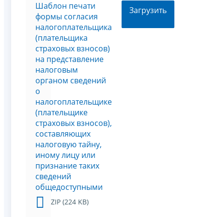
Шаблон печати
Загрузить
формы согласия
налогоплательщика
(плательщика
страховых взносов)
на представление
налоговым
органом сведений
о
налогоплательщике
(плательщике
страховых взносов),
составляющих
налоговую тайну,
иному лицу или
признание таких
сведений
общедоступными
ZIP (224 KB)