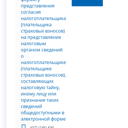
представления
согласия
налогоплательщика
(плательщика
страховых взносов)
на представление
налоговым
органом сведений
о
налогоплательщике
(плательщике
страховых взносов),
составляющих
налоговую тайну,
иному лицу или
признание таких
сведений
общедоступными в
электронной форме
XSD (180 KB)