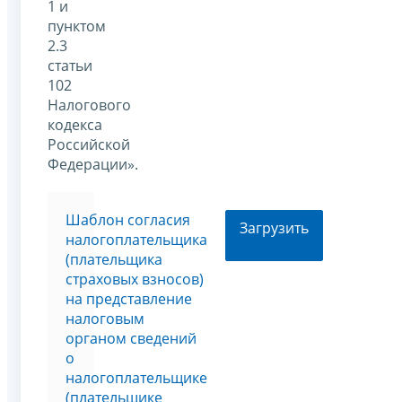
1 и
пунктом
2.3
статьи
102
Налогового
кодекса
Российской
Федерации».
Шаблон согласия
Загрузить
налогоплательщика
(плательщика
страховых взносов)
на представление
налоговым
органом сведений
о
налогоплательщике
(плательщике