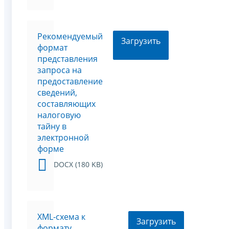
Рекомендуемый
Загрузить
формат
представления
запроса на
предоставление
сведений,
составляющих
налоговую
тайну в
электронной
форме
DOCX (180 KB)
XML-схема к
Загрузить
формату