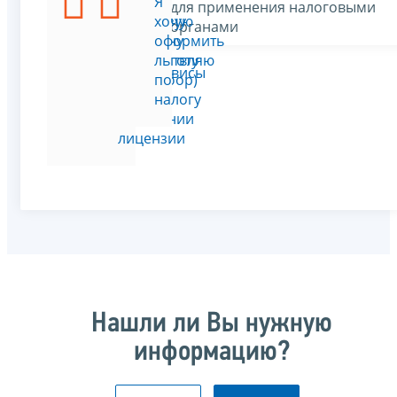
Я
Я
для применения налоговыми
использую
хочу
органами
скважину
оформить
(осуществляю
льготу
Все сервисы
водозабор)
по
на
налогу
основании
лицензии
Нашли ли Вы нужную
информацию?