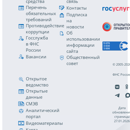
средства
связь
Перечень
Контакты
обязательных
Подписка
требований
на
Противодействие
новости
коррупции
Об
Госслужба
использовании
в ФНС
информации
России
сайта
Вакансии
Общественный
совет
© 2005-202
ФНС Росси
Открытое
ведомство
Открытые
данные
СМЭВ
Дата
Аналитический
обновлени
портал
страницы
27.01.2026
Видеоматериалы
Карта