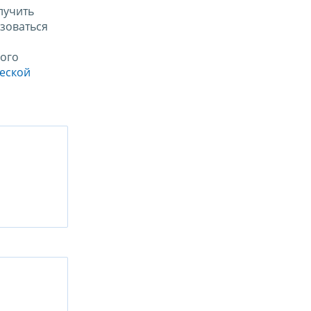
лучить
зоваться
ого
ческой