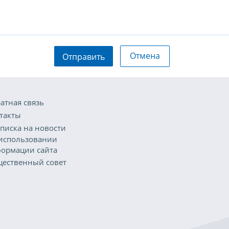
Отмена
Отправить
атная связь
такты
писка на новости
использовании
ормации сайта
ественный совет