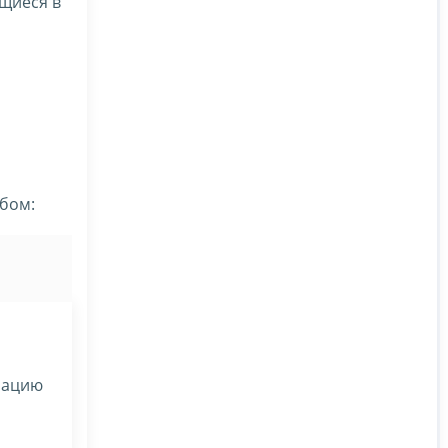
щиеся в
бом:
мацию