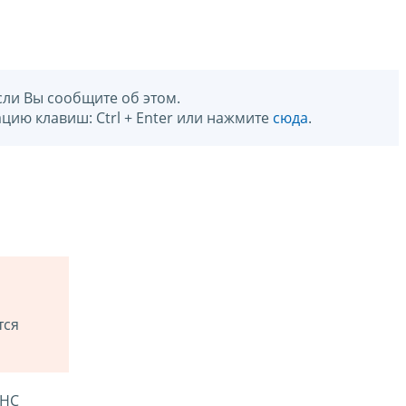
сли Вы сообщите об этом.
цию клавиш: Ctrl + Enter или нажмите
сюда
.
тся
ФНС