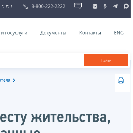
8-800-222-2222
и госуслуги
Документы
Контакты
ENG
Найти
ателя
есту жительства,