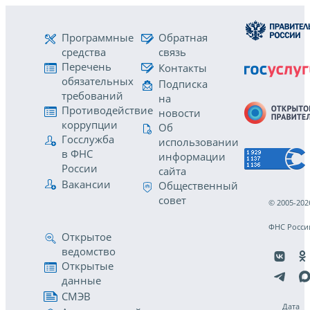
Программные
Обратная
средства
связь
Перечень
Контакты
обязательных
Подписка
требований
на
Противодействие
новости
коррупции
Об
Госслужба
использовании
в ФНС
информации
России
сайта
Вакансии
Общественный
совет
© 2005-202
ФНС Росси
Открытое
ведомство
Открытые
данные
СМЭВ
Дата