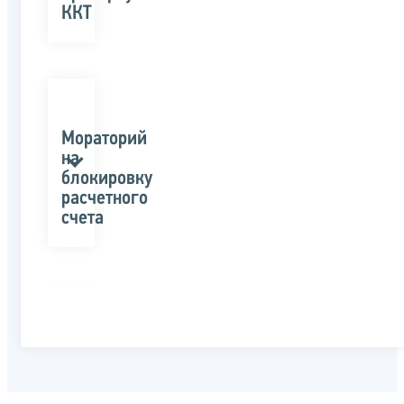
ККТ
Мораторий
на
блокировку
расчетного
счета