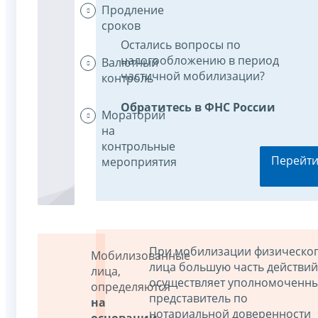
Продление
сроков
Остались вопросы по
налогообложению в период
Валютный
частичной мобилизации?
контроль
Обратитесь в ФНС России
Мораторий
на
контрольные
Перейт
мероприятия
При мобилизации физическо
Мобилизованные
лица большую часть действий
лица,
осуществляет уполномоченн
определяются
представитель по
на
нотариальной доверенности
основании