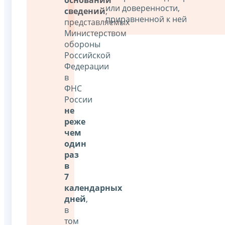
или доверенности,
сведений
,
приравненной к ней
представляемых
Министерством
обороны
Российской
Федерации
в
ФНС
России
не
реже
чем
один
раз
в
7
календарных
дней
,
в
том