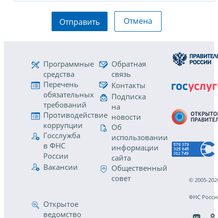
Отмена
Отправить
Программные
Обратная
средства
связь
Перечень
Контакты
обязательных
Подписка
требований
на
Противодействие
новости
коррупции
Об
Госслужба
использовании
в ФНС
информации
России
сайта
Вакансии
Общественный
совет
© 2005-202
ФНС Росси
Открытое
ведомство