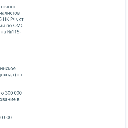
стоянно
иалистов
 НК РФ, ст.
ми по ОМС.
она №115-
е
цинское
охода (пп.
о 300 000
ование в
0 000