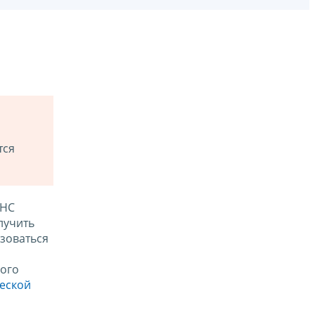
тся
ФНС
лучить
зоваться
ого
ческой