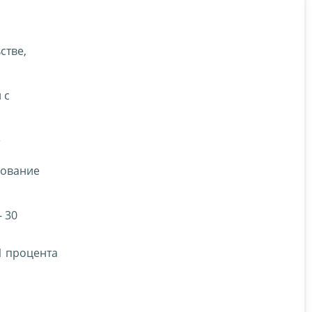
стве,
 с
е
хование
 30
1 процента