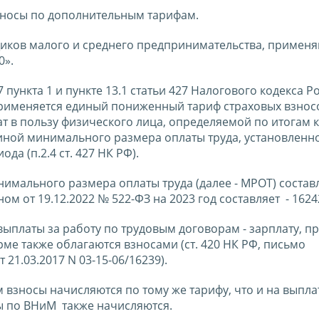
взносы по дополнительным тарифам.
иков малого и среднего предпринимательства, примен
0».
 пункта 1 и пункте 13.1 статьи 427 Налогового кодекса 
 применяется единый пониженный тариф страховых взнос
т в пользу физического лица, определяемой по итогам 
иной минимального размера оплаты труда, установленн
а (п.2.4 ст. 427 НК РФ).
инимального размера оплаты труда (далее - МРОТ) составл
 от 19.12.2022 № 522-ФЗ на 2023 год составляет - 1624
ыплаты за работу по трудовым договорам - зарплату, п
ме также облагаются взносами (ст. 420 НК РФ, письмо
1.03.2017 N 03-15-06/16239).
взносы начисляются по тому же тарифу, что и на выпла
осы по ВНиМ также начисляются.