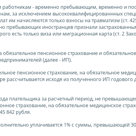
ым работникам - временно пребывающим, временно и по
иянам, за исключением высококвалифицированнных спец
т им начисляются только взносы на травматизм (ст. 425
менно пребывающих иностранцев признали застрахованны
го есть только виза или миграционная карта (ст. 2 Зак
а обязательное пенсионное страхование и обязательно
едпринимателей (далее - ИП).
ельное пенсионное страхование, на обязательное меди
е рассчитывается исходя из полученного ИП годового д
хода плательщика за расчетный период, не превышающег
ионное страхование, на обязательное медицинское страх
5 842 рубля.
ополнительно уплачивается 1% с суммы, превышающей 30