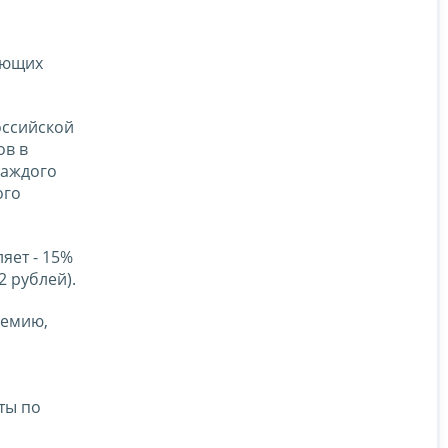
яющих
Российской
ов в
каждого
ого
яет - 15%
2 рублей).
ремию,
ты по