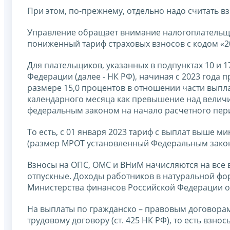
При этом, по-прежнему, отдельно надо считать 
Управление обращает внимание налогоплательщ
пониженный тариф страховых взносов с кодом «2
Для плательщиков, указанных в подпунктах 10 и 17
Федерации (далее - НК РФ), начиная с 2023 года
размере 15,0 процентов в отношении части выпла
календарного месяца как превышение над велич
федеральным законом на начало расчетного период
То есть, с 01 января 2023 тариф с выплат выше м
(размер МРОТ установленный Федеральным законом
Взносы на ОПС, ОМС и ВНиМ начисляются на все в
отпускные. Доходы работников в натуральной фор
Министерства финансов Российской Федерации от 2
На выплаты по гражданско – правовым договорам 
трудовому договору (ст. 425 НК РФ), то есть взн