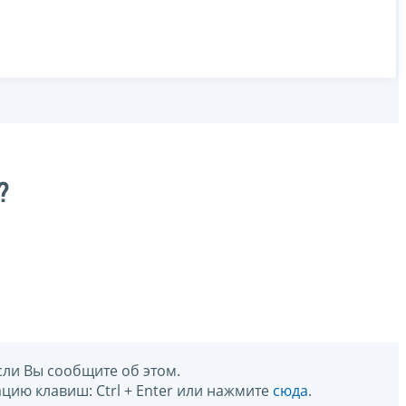
?
сли Вы сообщите об этом.
цию клавиш: Ctrl + Enter или нажмите
сюда
.