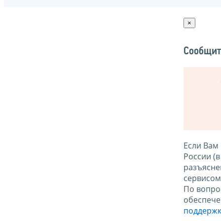
×
Сообщит
Если Вам
России (
разъясне
сервисо
По вопро
обеспече
поддержк