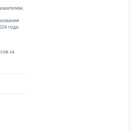
нимателем.
ахование
24 года.
сов за