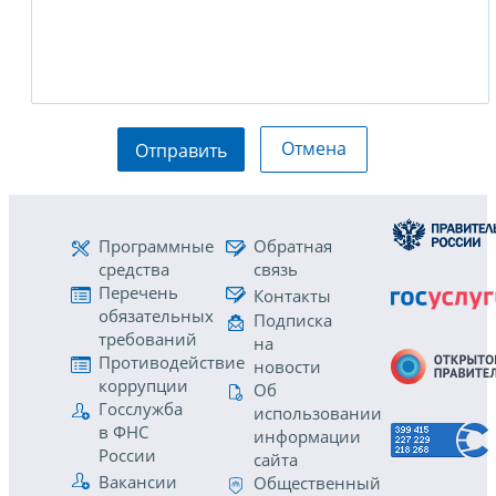
Отмена
Отправить
Программные
Обратная
средства
связь
Перечень
Контакты
обязательных
Подписка
требований
на
Противодействие
новости
коррупции
Об
Госслужба
использовании
в ФНС
информации
России
сайта
Вакансии
Общественный