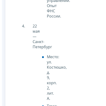
управлении.
Опыт
ФНС
России.
22
мая
—
Санкт-
Петербург
Место:
ул.
Костюшко,
д.
9,
корп.
2,
лит.
А.
Тема: