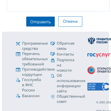
Отмена
Отправить
Программные
Обратная
средства
связь
Перечень
Контакты
обязательных
Подписка
требований
на
Противодействие
новости
коррупции
Об
Госслужба
использовании
в ФНС
информации
России
сайта
Вакансии
Общественный
совет
© 2005-202
ФНС Росси