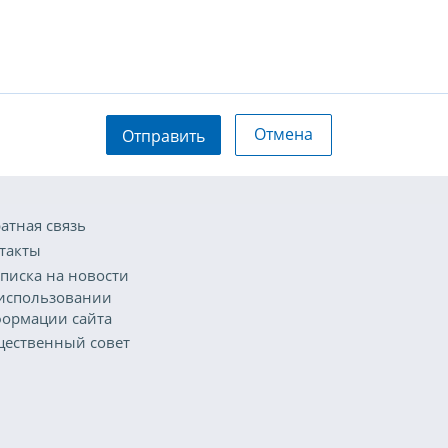
Отмена
Отправить
атная связь
такты
писка на новости
использовании
ормации сайта
ественный совет