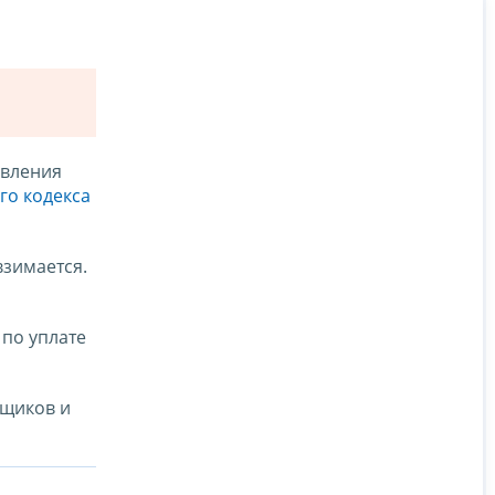
авления
ого кодекса
взимается.
по уплате
ьщиков и