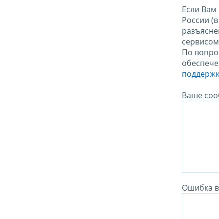
Если Вам
России (
разъясне
сервисо
По вопро
обеспече
поддержк
Ваше соо
Ошибка в 