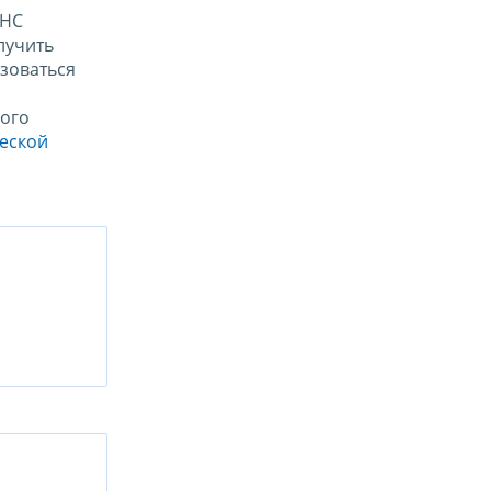
ФНС
лучить
зоваться
ого
ческой