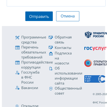
Отмена
Отправить
Программные
Обратная
средства
связь
Перечень
Контакты
обязательных
Подписка
требований
на
Противодействие
новости
коррупции
Об
Госслужба
использовании
в ФНС
информации
России
сайта
Вакансии
Общественный
совет
© 2005-202
ФНС Росси
Открытое