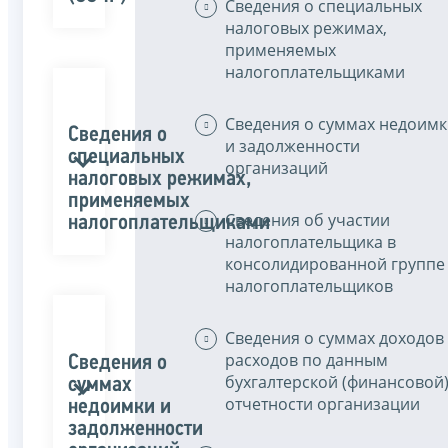
Сведения о специальных
налоговых режимах,
применяемых
налогоплательщиками
Сведения о суммах недоим
Сведения о
и задолженности
специальных
организаций
налоговых режимах,
применяемых
Сведения об участии
налогоплательщиками
налогоплательщика в
консолидированной группе
налогоплательщиков
Сведения о суммах доходов
расходов по данным
Сведения о
бухгалтерской (финансовой
суммах
отчетности организации
недоимки и
задолженности