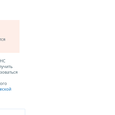
тся
ФНС
лучить
зоваться
ого
ческой