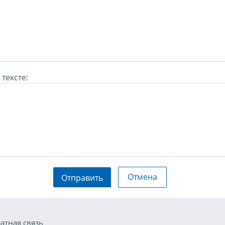
тексте:
Отмена
Отправить
атная связь