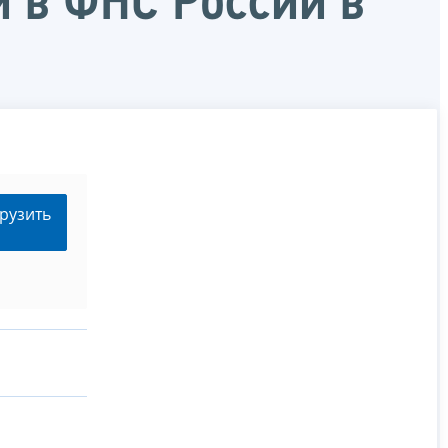
 в ФНС России в
рузить