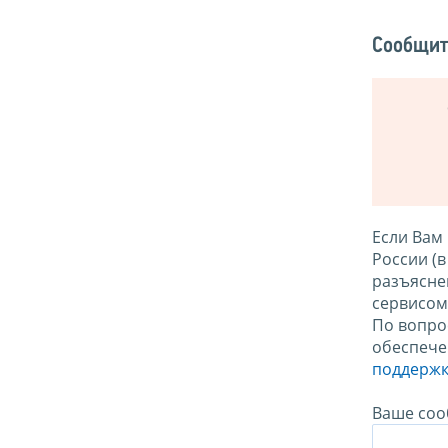
Сообщит
Если Вам
России (
разъясне
сервисо
По вопро
обеспече
поддержк
Ваше соо