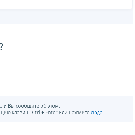
?
сли Вы сообщите об этом.
цию клавиш: Ctrl + Enter или нажмите
сюда
.