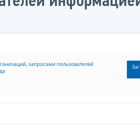
ателей информацией
а
рганизаций, запросами пользователей
Заг
да