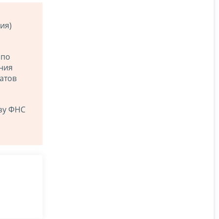
ия)
 по
ения
атов
зу ФНС