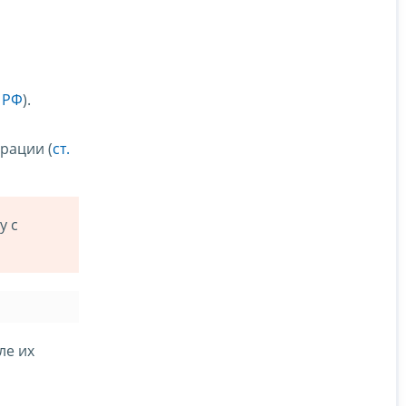
К РФ
).
рации (
ст.
у с
ле их