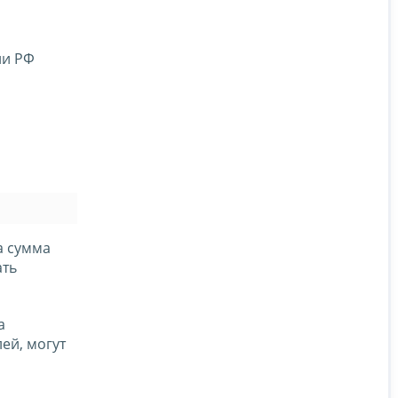
ии РФ
а сумма
ать
а
ей, могут