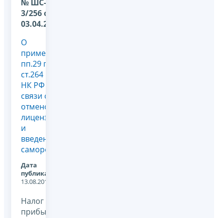
№ ШС-22-
3/256 от
03.04.2009
О
применении
пп.29 п.1
ст.264
НК РФ в
связи с
отменой
лицензирования
и
введением
саморегулирования
Дата
публикации:
13.08.2012
Налог на
прибыль