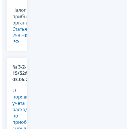
Налог на
прибыль
организаций,
Статья
258 НК
РФ
№ 3-2-
15/52@ от
03.06.2009
О
порядке
учета
расходов
по
приобретению
сырья и