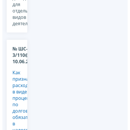
для
отдельных
видов
деятельности,
№ ШС-17-
3/110@ от
10.06.2009
Как
признаются
расходы
в виде
процентов
по
долговым
обязательствам
в