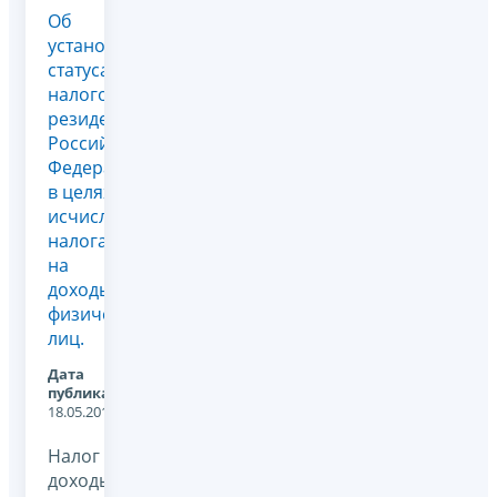
Об
установлении
статуса
налогового
резидента
Российской
Федерации
в целях
исчисления
налога
на
доходы
физических
лиц.
Дата
публикации:
18.05.2012
Налог на
доходы