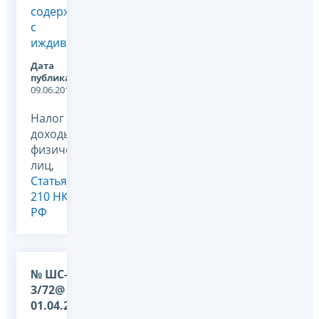
содержания
с
иждивением
Дата
публикации:
09.06.2012
Налог на
доходы
физических
лиц,
Статья
210 НК
РФ
№ ШС-17-
3/72@ от
01.04.2009