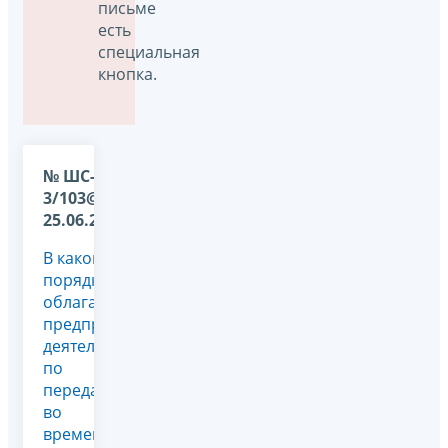
письме
есть
специальная
кнопка.
№ ШС-17-
3/103@ от
25.06.2009
В каком
порядке
облагается
предпринимательская
деятельность
по
передаче
во
временное