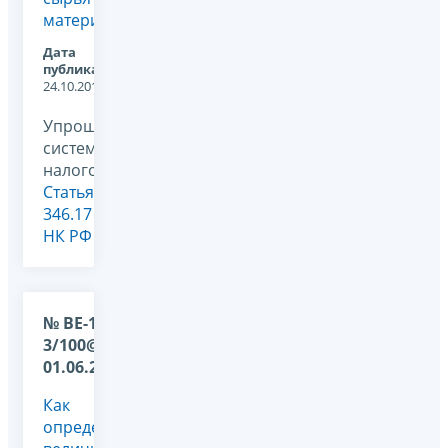
материалов.
Дата
публикации:
24.10.2011
Упрощенная
система
налогообложения,
Статья
346.17
НК РФ
№ ВЕ-17-
3/100@ от
01.06.2009
Как
определяется