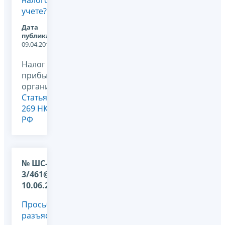
налоговом
учете?
Дата
публикации:
09.04.2012
Налог на
прибыль
организаций,
Статья
269 НК
РФ
№ ШС-22-
3/461@ от
10.06.2009
Просьба
разъяснить