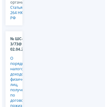
организаций,
Статья
264 НК
РФ
№ ШС-17-
3/73@ от
02.04.2009
О
порядке
налогообложения
доходов
физических
лиц,
полученных
по
договору
пожизненного