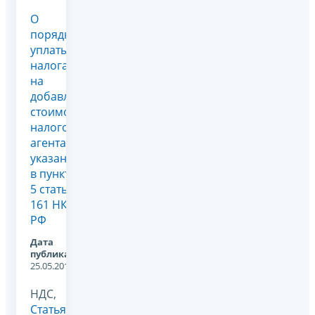
О
порядке
уплаты
налога
на
добавленную
стоимость
налоговыми
агентами,
указанными
в пункте
5 статьи
161 НК
РФ
Дата
публикации:
25.05.2012
НДС,
Статья