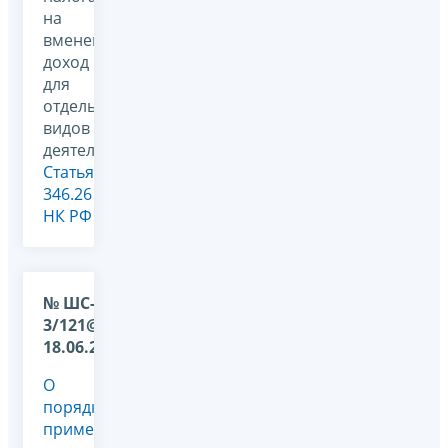
на
вмененный
доход
для
отдельных
видов
деятельности,
Статья
346.26
НК РФ
№ ШС-17-
3/121@ от
18.06.2009
О
порядке
применения