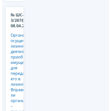
№ ШС-22-
3/267@ от
08.04.2009
Организация,
осуществляющая
лизинговую
деятельность,
приобрела
имущество
для
передачи
его в
лизинг.
Вправе
ли
организация
–