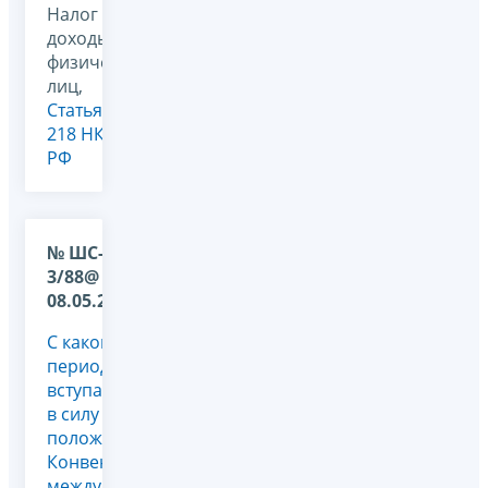
Налог на
доходы
физических
лиц,
Статья
218 НК
РФ
№ ШС-17-
3/88@ от
08.05.2009
С какого
периода
вступают
в силу
положения
Конвенции
между