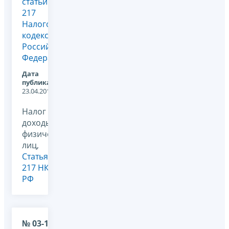
статьи
217
Налогового
кодекса
Российской
Федерации
Дата
публикации:
23.04.2012
Налог на
доходы
физических
лиц,
Статья
217 НК
РФ
№ 03-11-