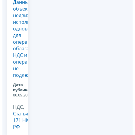
Данный
объект
недвижимости
используется
одновременно
для
операций,
облагаемых
НДС и
операций,
не
подлежащих...
Дата
публикации:
06.09.2011
НДС,
Статья
171 НК
РФ