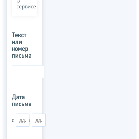
О
сервисе
Текст
или
номер
письма
Дата
письма
с
по