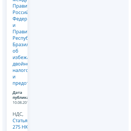
Правительством
Российской
Федерации
и
Правительством
Республики
Бразилии
об
избежании
двойного
налогообложения
и
предотвр...
Дата
публикации:
10.08.2012
НДС,
Статья
275 НК