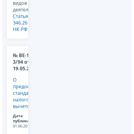
видов
деятельности,
Статья
346.26
НК РФ
№ ВЕ-17-
3/94 от
19.05.2009
О
предоставлении
стандартных
налоговых
вычетов
Дата
публикации:
01.06.2012