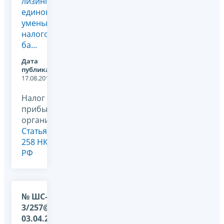
лизингодатель
единовременно
уменьшить
налоговую
ба...
Дата
публикации:
17.08.2011
Налог на
прибыль
организаций,
Статья
258 НК
РФ
№ ШС-22-
3/257@ от
03.04.2009