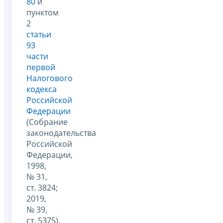
80
и
пунктом
2
статьи
93
части
первой
Налогового
кодекса
Российской
Федерации
(Собрание
законодательства
Российской
Федерации,
1998,
№ 31,
ст. 3824;
2019,
№ 39,
ст. 5375),