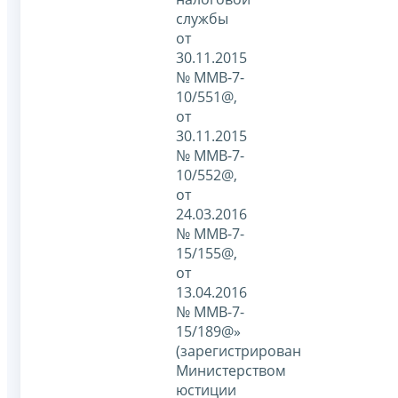
службы
от
30.11.2015
№ ММВ-7-
10/551@,
от
30.11.2015
№ ММВ-7-
10/552@,
от
24.03.2016
№ ММВ-7-
15/155@,
от
13.04.2016
№ ММВ-7-
15/189@»
(зарегистрирован
Министерством
юстиции