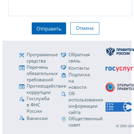
Отмена
Отправить
Программные
Обратная
средства
связь
Перечень
Контакты
обязательных
Подписка
требований
на
Противодействие
новости
коррупции
Об
Госслужба
использовании
в ФНС
информации
России
сайта
Вакансии
Общественный
совет
© 2005-202