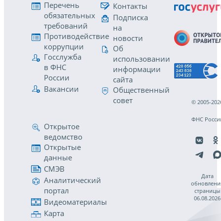
Перечень
Контакты
обязательных
Подписка
требований
на
Противодействие
новости
коррупции
Об
Госслужба
использовании
в ФНС
информации
России
сайта
Вакансии
Общественный
совет
© 2005-202
ФНС Росси
Открытое
ведомство
Открытые
данные
СМЭВ
Дата
Аналитический
обновлени
портал
страницы
06.08.2026
Видеоматериалы
Карта