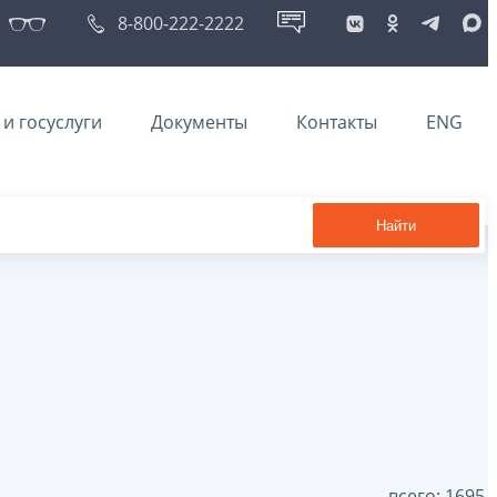
8-800-222-2222
и госуслуги
Документы
Контакты
ENG
Найти
всего: 1695