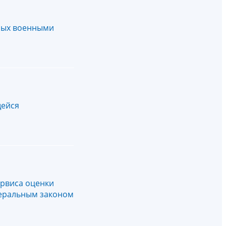
емых военными
щейся
ервиса оценки
деральным законом