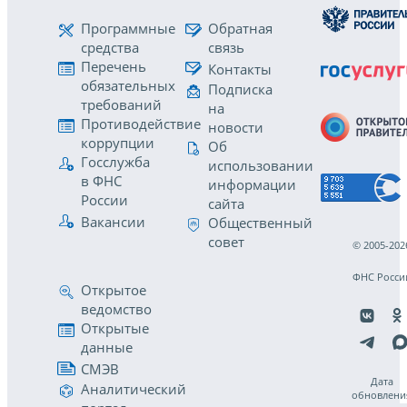
Программные
Обратная
средства
связь
Перечень
Контакты
обязательных
Подписка
требований
на
Противодействие
новости
коррупции
Об
Госслужба
использовании
в ФНС
информации
России
сайта
Вакансии
Общественный
совет
© 2005-202
ФНС Росси
Открытое
ведомство
Открытые
данные
СМЭВ
Дата
Аналитический
обновлени