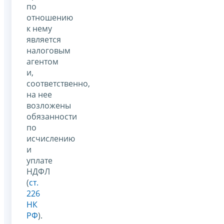
по
отношению
к нему
является
налоговым
агентом
и,
соответственно,
на нее
возложены
обязанности
по
исчислению
и
уплате
НДФЛ
(
ст.
226
НК
РФ
).