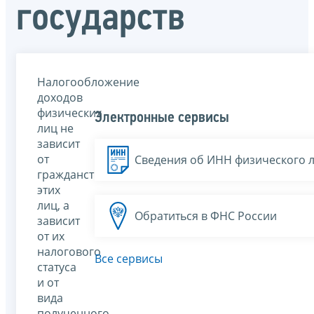
государств
Налогообложение
доходов
физических
Электронные сервисы
лиц не
зависит
от
Сведения об ИНН физического 
гражданства
этих
лиц, а
Обратиться в ФНС России
зависит
от их
налогового
Все сервисы
статуса
и от
вида
полученного