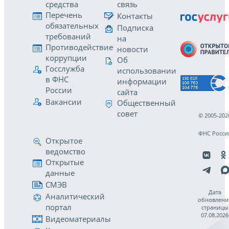
средства
связь
Перечень
Контакты
обязательных
Подписка
требований
на
Противодействие
новости
коррупции
Об
Госслужба
использовании
в ФНС
информации
России
сайта
Вакансии
Общественный
совет
© 2005-202
ФНС Росси
Открытое
ведомство
Открытые
данные
СМЭВ
Дата
Аналитический
обновлени
портал
страницы
07.08.2026
Видеоматериалы