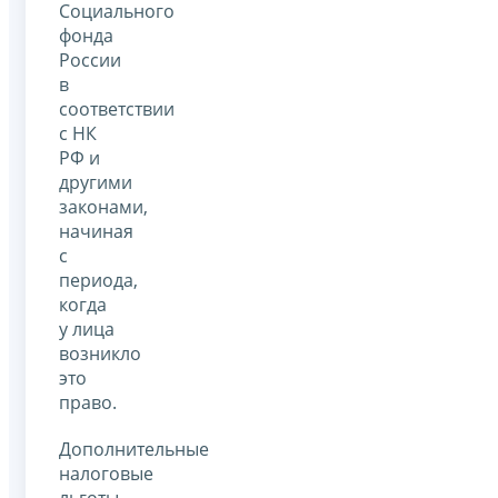
Социального
фонда
России
в
соответствии
с НК
РФ и
другими
законами,
начиная
с
периода,
когда
у лица
возникло
это
право.
Дополнительные
налоговые
льготы