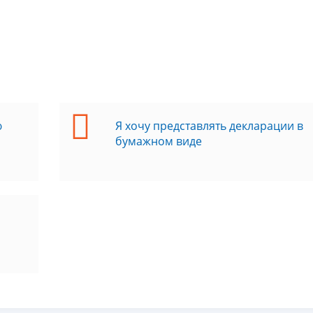
ю
Я хочу представлять декларации в
бумажном виде