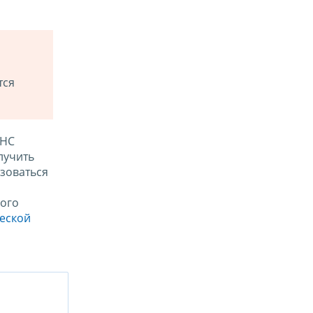
тся
ФНС
лучить
зоваться
ого
ческой