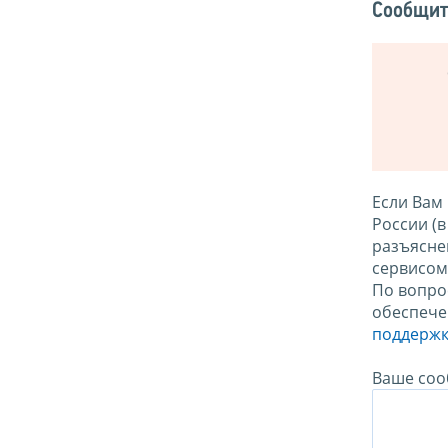
Сообщит
Если Вам
России (
разъясне
сервисо
По вопро
обеспече
поддержк
Ваше соо