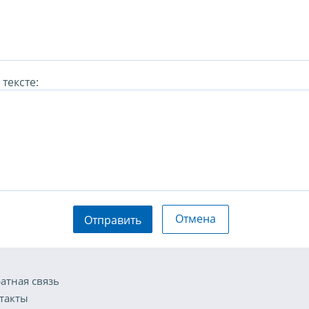
тексте:
Отмена
Отправить
атная связь
такты