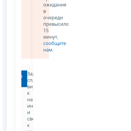
ожидания
в
очереди
превысило
15
минут,
сообщите
нам
.
Заранее
Перейти
спланировать
визит
к
налоговому
инспектору
и
свести
к