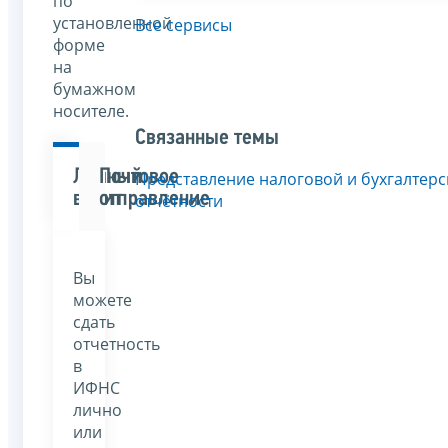
по
установленной
Все сервисы
форме
на
бумажном
носителе.
Связанные темы
Личный
Почтовое
Представление налоговой и бухгалтерс
визит
отправление
отчётности
Вы
можете
сдать
отчетность
в
ИФНС
лично
или