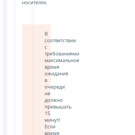
носителях.
В
соответствии
с
требованиями
максимальное
время
ожидания
в
очереди
не
должно
превышать
15
минут!
Если
время