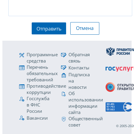
Отмена
Отправить
Программные
Обратная
средства
связь
Перечень
Контакты
обязательных
Подписка
требований
на
Противодействие
новости
коррупции
Об
Госслужба
использовании
в ФНС
информации
России
сайта
Вакансии
Общественный
совет
© 2005-202