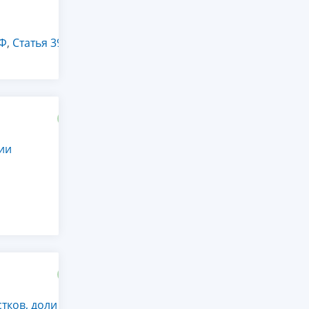
РФ
,
Статья 394
ии
ков, доли в