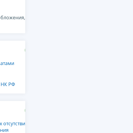
обложения,
латами
2 НК РФ
 отсутствия
ания