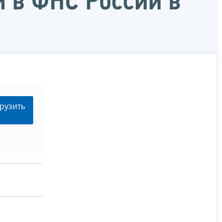
 в ФНС России в
рузить