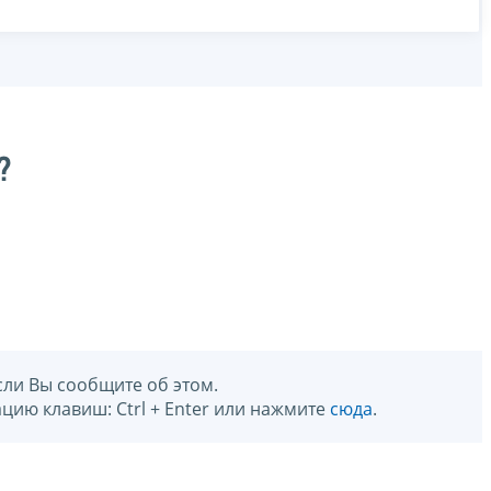
?
сли Вы сообщите об этом.
цию клавиш: Ctrl + Enter или нажмите
сюда
.