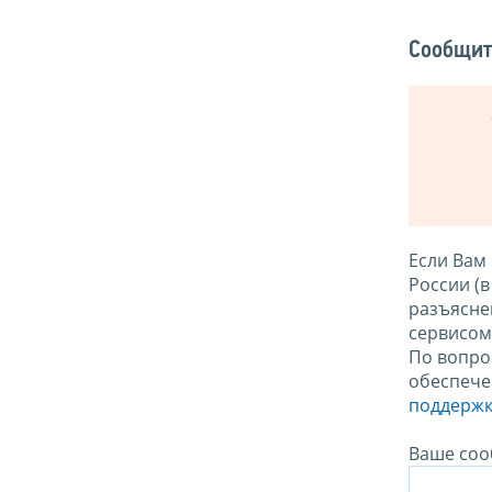
Сообщит
Если Вам
России (
разъясне
сервисо
По вопро
обеспече
поддержк
Ваше соо