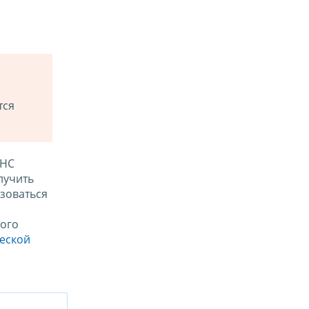
тся
ФНС
лучить
зоваться
ого
ческой