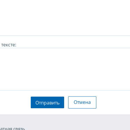
тексте:
Отмена
Отправить
атная связь