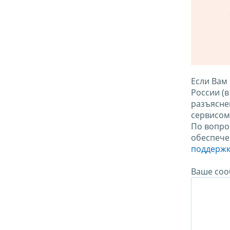
Если Вам
России (
разъясне
сервисо
По вопро
обеспече
поддержк
Ваше соо