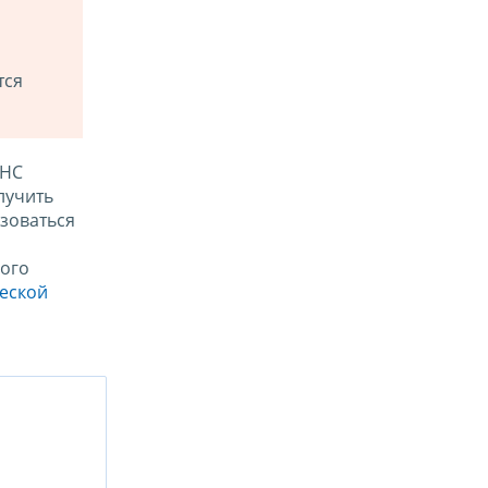
тся
ФНС
лучить
зоваться
ого
ческой