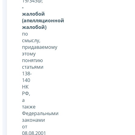
19/343@;
-
жалобой
(апелляционной
жалобой)
по
смыслу,
придаваемому
этому
понятию
статьями
138-
140
НК
РФ,
а
также
Федеральными
законами
от
08.08.2001