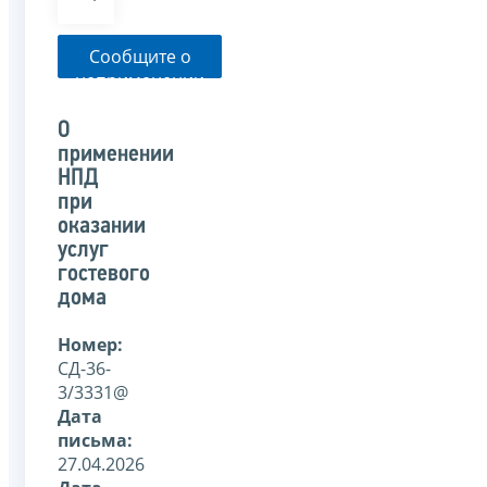
Сообщите о
неприменении
налоговым
органом
О
указанного
применении
письма
НПД
при
оказании
услуг
гостевого
дома
Номер:
СД-36-
3/3331@
Дата
письма:
27.04.2026