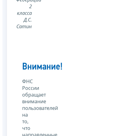
2
класса
Д.С.
Сатин
Внимание!
ФНС
России
обращает
внимание
пользователей
на
то,
что
направленные