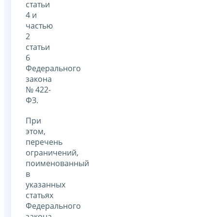
статьи
4 и
частью
2
статьи
6
Федерального
закона
№ 422-
ФЗ.
При
этом,
перечень
ограничений,
поименованный
в
указанных
статьях
Федерального
закона