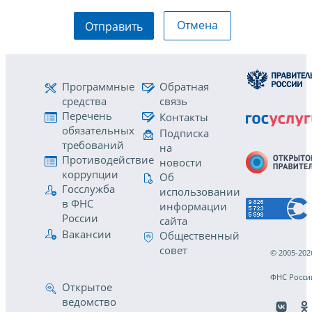
Отмена
Отправить
Программные
Обратная
средства
связь
Перечень
Контакты
обязательных
Подписка
требований
на
Противодействие
новости
коррупции
Об
Госслужба
использовании
в ФНС
информации
России
сайта
Вакансии
Общественный
совет
© 2005-202
ФНС Росси
Открытое
ведомство