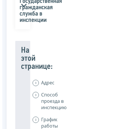
Государственная
гражданская
служба в
инспекции
На
этой
странице:
Адрес
Способ
проезда в
инспекцию
График
работы