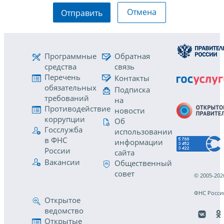
Отмена
Отправить
Программные
Обратная
средства
связь
Перечень
Контакты
обязательных
Подписка
требований
на
Противодействие
новости
коррупции
Об
Госслужба
использовании
в ФНС
информации
России
сайта
Вакансии
Общественный
совет
© 2005-202
ФНС Росси
Открытое
ведомство
Открытые