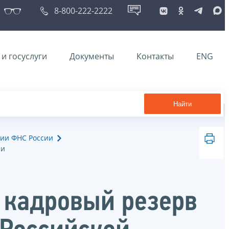
8-800-222-2222
и госуслуги
Документы
Контакты
ENG
Найти
ии ФНС России
ии
в кадровый резерв