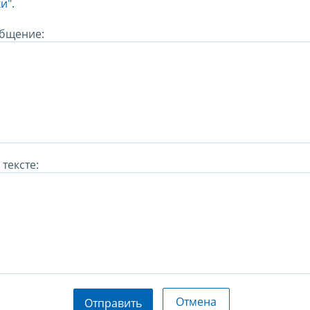
и".
бщение:
тексте:
Отмена
Отправить