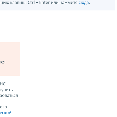
цию клавиш: Ctrl + Enter или нажмите
сюда
.
тся
ФНС
лучить
зоваться
ого
ческой